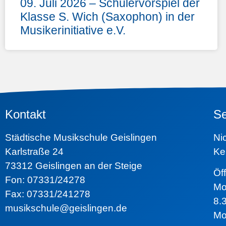
09. Juli 2026 – Schülervorspiel der
Klasse S. Wich (Saxophon) in der
Musikerinitiative e.V.
Kontakt
Se
Städtische Musikschule Geislingen
N
Karlstraße 24
Ke
73312 Geislingen an der Steige
Ö
Fon: 07331/24278
Mo
Fax: 07331/241278
8.
musikschule@geislingen.de
Mo