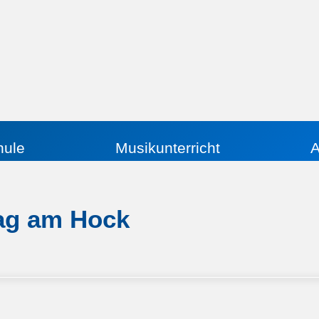
hule
Musikunterricht
A
tag am Hock