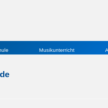
hule
Musikunterricht
A
nde