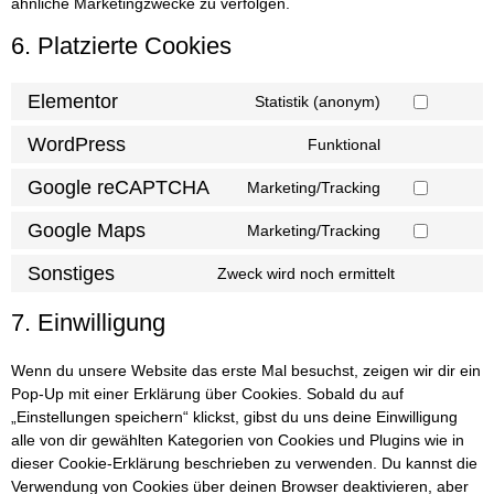
ähnliche Marketingzwecke zu verfolgen.
6. Platzierte Cookies
Elementor
Statistik (anonym)
Consent
to
service
WordPress
Funktional
Consent
elementor
to
service
Google reCAPTCHA
Marketing/Tracking
Consent
wordpress
to
service
Google Maps
Marketing/Tracking
Consent
google-
to
recaptcha
service
Sonstiges
Zweck wird noch ermittelt
Consent
google-
to
maps
service
7. Einwilligung
sonstiges
Wenn du unsere Website das erste Mal besuchst, zeigen wir dir ein
Pop-Up mit einer Erklärung über Cookies. Sobald du auf
„Einstellungen speichern“ klickst, gibst du uns deine Einwilligung
alle von dir gewählten Kategorien von Cookies und Plugins wie in
dieser Cookie-Erklärung beschrieben zu verwenden. Du kannst die
Verwendung von Cookies über deinen Browser deaktivieren, aber