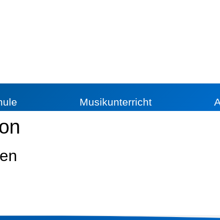
hule
Musikunterricht
A
ion
gen