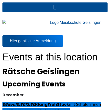
Hier geht's zur Anmeldung
Events at this location
Rätsche Geislingen
Upcoming Events
Dezember
06
dec
10:30
13:30
KlangFrühStück
mit Schülerinnen