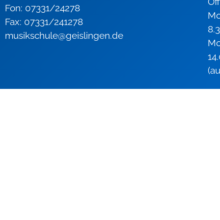
Ö
Fon: 07331/24278
Mo
Fax: 07331/241278
8.
musikschule@geislingen.de
Mo
14
(a