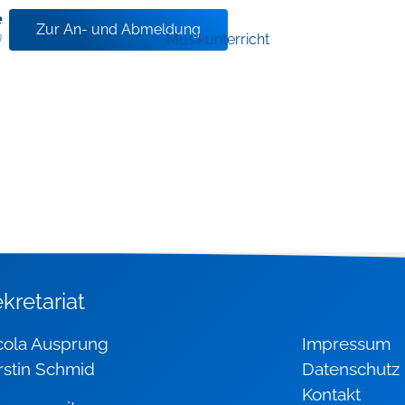
Zur An- und Abmeldung
Musikunterricht
nizer
kretariat
icola Ausprung
Impressum
rstin Schmid
Datenschutz
Kontakt