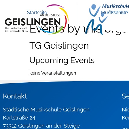
Startseite
Musikschule
Events by this orga
TG Geislingen
Upcoming Events
keine Veranstaltungen
Kontakt
Se
Städtische Musikschule Geislingen
N
Karlstraße 24
Ke
73312 Geislingen an der Steige