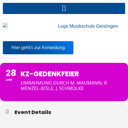
Hier geht's zur Anmeldung
28
KZ-GEDENKFEIER
APR
UMRAHMUNG DURCH M. MAUMANN, R.
MENZEL-BISLE, J. SCHMOLKE
Event Details