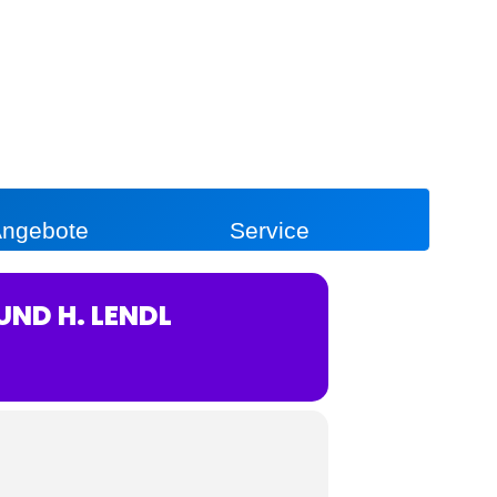
ngebote
Service
UND H. LENDL