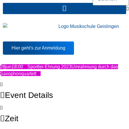
Hier geht's zur Anmeldung
28
jun
18:00
Sportler-Ehrung 2023
Umrahmung durch das
Saxophonquartett
Event Details
Zeit